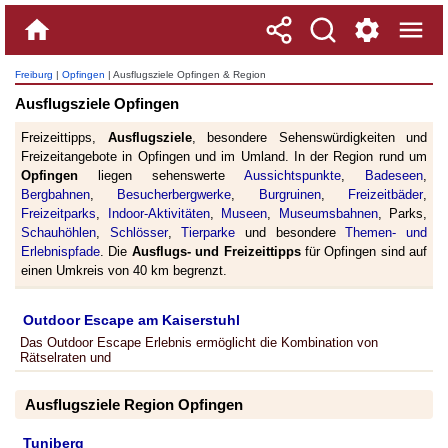
Freiburg
|
Opfingen
| Ausflugsziele Opfingen & Region
Ausflugsziele Opfingen
Freizeittipps,
Ausflugsziele
, besondere Sehenswürdigkeiten und
Freizeitangebote in Opfingen und im Umland. In der Region rund um
Opfingen
liegen sehenswerte
Aussichtspunkte
,
Badeseen
,
Bergbahnen
,
Besucherbergwerke
,
Burgruinen
,
Freizeitbäder
,
Freizeitparks
,
Indoor-Aktivitäten
,
Museen
,
Museumsbahnen
, Parks,
Schauhöhlen
,
Schlösser
,
Tierparke
und besondere
Themen- und
Erlebnispfade
. Die
Ausflugs- und Freizeittipps
für Opfingen sind auf
einen Umkreis von 40 km begrenzt.
Outdoor Escape am Kaiserstuhl
Das Outdoor Escape Erlebnis ermöglicht die Kombination von
Rätselraten und
Ausflugsziele Region Opfingen
Tuniberg