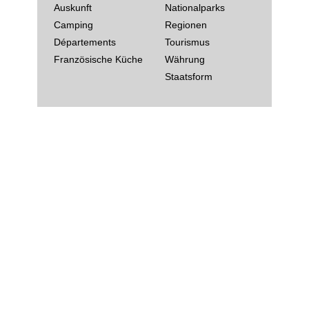
Auskunft
Nationalparks
Camping
Regionen
Départements
Tourismus
Französische Küche
Währung
Staatsform