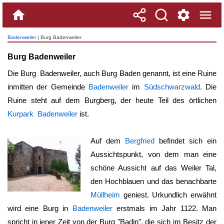
Badenweiler
| Burg Badenweiler
Burg Badenweiler
Die
Burg Badenweiler
, auch Burg Baden genannt, ist eine Ruine
inmitten der Gemeinde
Badenweiler
im
Südschwarzwald
. Die
Ruine steht auf dem Burgberg, der heute Teil des örtlichen
Kurpark Badenweiler
ist.
Auf dem
Bergfried
befindet sich ein
Aussichtspunkt, von dem man eine
schöne Aussicht auf das Weiler Tal,
den Hochblauen und das benachbarte
Müllheim
geniest. Urkundlich erwähnt
wird eine Burg in
Badenweiler
erstmals im Jahr 1122. Man
spricht in jener Zeit von der Burg "Badin", die sich im Besitz der