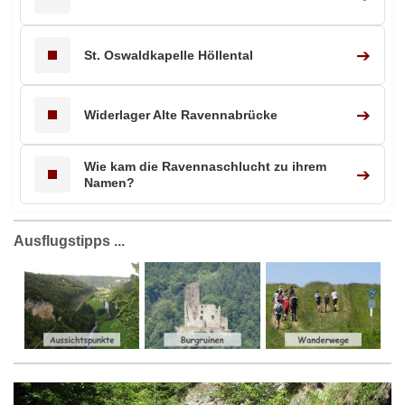
➔
St. Oswaldkapelle Höllental
➔
Widerlager Alte Ravennabrücke
Wie kam die Ravennaschlucht zu ihrem
➔
Namen?
Ausflugstipps ...