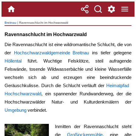
Breitnau
| Ravennaschlucht im Hochwarzwald
Ravennaschlucht im Hochwarzwald
Die
Ravennaschlucht
ist eine wildromantische Schlucht, die von
der
Hochschwarzwaldgemeinde Breitnau
ins tiefer gelegene
Höllental
führt. Wuchtige Felsklötze, steil aufragende
Felswände, tosende Wildwasserbächle und kleine Wasserfälle
wechseln sich ab und erzeugen eine beeindruckende
Geräuschkulisse. Durch die Schlucht verläuft der
Heimatpfad
Hochschwarzwald
, ein spannender Rundwanderweg, der die
Hochschwarzwälder Natur- und Kulturdenkmälern der
Umgebung
verbindet.
Inmitten der
Ravennaschlucht
steht
die
Großjockenmühle
, eine alte