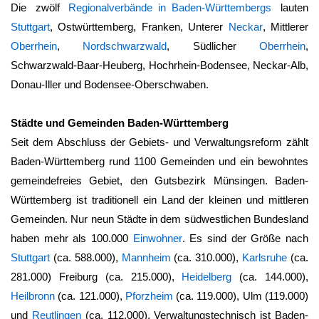
Die zwölf
Regionalverbände in Baden-Württembergs
lauten
Stuttgart
, Ostwürttemberg, Franken, Unterer
Neckar
, Mittlerer
Oberrhein
,
Nordschwarzwald
, Südlicher
Oberrhein
,
Schwarzwald-Baar-Heuberg, Hochrhein-Bodensee, Neckar-Alb,
Donau-Iller und Bodensee-Oberschwaben.
Städte und Gemeinden Baden-Württemberg
Seit dem Abschluss der Gebiets- und Verwaltungsreform zählt
Baden-Württemberg
rund 1100 Gemeinden und ein bewohntes
gemeindefreies Gebiet, den Gutsbezirk Münsingen.
Baden-
Württemberg
ist traditionell ein Land der kleinen und mittleren
Gemeinden. Nur neun Städte in dem südwestlichen Bundesland
haben mehr als 100.000
Einwohner
. Es sind der Größe nach
Stuttgart
(ca. 588.000),
Mannheim
(ca. 310.000),
Karlsruhe
(ca.
281.000) Freiburg (ca. 215.000),
Heidelberg
(ca. 144.000),
Heilbronn
(ca. 121.000),
Pforzheim
(ca. 119.000), Ulm (119.000)
und
Reutlingen
(ca. 112.000). Verwaltungstechnisch ist
Baden-