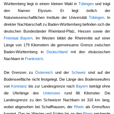
Württemberg
liegt in einem kleinen Wald in
Tübingen
und trägt
den Namen Elysium. Er liegt östlich der
Naturwissenschaftlichen Institute der Universität
Tübingen
. In
direkter Nachbarschaft zu
Baden-Württemberg
befinden sich die
deutschen Bundesländer Rheinland-Pfalz, Hessen sowie der
Freistaat Bayern
. Im Westen bildet die Rheinmitte auf einer
Länge von 179 Kilometern die gemeinsame Grenze zwischen
Baden-Württemberg
in
Deutschland
mit den elsässischen
Nachbarn in
Frankreich
.
Die Grenzen zu
Österreich
und der
Schweiz
sind auf der
Bodenseefläche nicht festgelegt. Die Länge des Bodenseeufers
von
Konstanz
bis zur Landesgrenze nach
Bayern
beträgt ohne
die Uferlänge des
Untersees
rund 86 Kilometer. Die
Landesgrenze zu den Schweizer Nachbarn ist 316 km lang,
wobei abgesehen bei Schaffhausen, der
Rhein
als Grenzfluss
fungiert. Das im Westen und Süden bis an den
Rhein
reichende