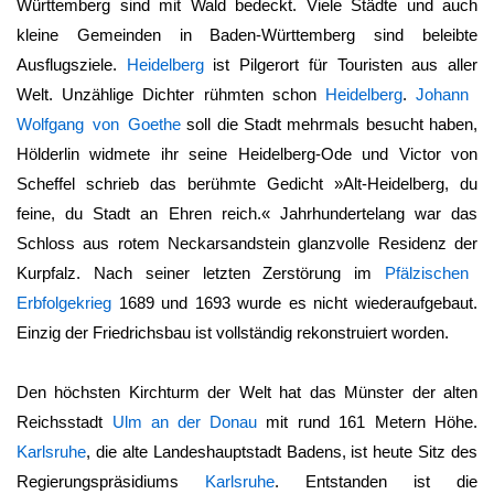
Württemberg
sind mit Wald bedeckt. Viele Städte und auch
kleine Gemeinden in
Baden-Württemberg
sind beleibte
Ausflugsziele.
Heidelberg
ist Pilgerort für Touristen aus aller
Welt. Unzählige Dichter rühmten schon
Heidelberg
.
Johann
Wolfgang von Goethe
soll die Stadt mehrmals besucht haben,
Hölderlin widmete ihr seine Heidelberg-Ode und Victor von
Scheffel schrieb das berühmte Gedicht »Alt-Heidelberg, du
feine, du Stadt an Ehren reich.« Jahrhundertelang war das
Schloss aus rotem Neckarsandstein glanzvolle Residenz der
Kurpfalz. Nach seiner letzten Zerstörung im
Pfälzischen
Erbfolgekrieg
1689 und 1693 wurde es nicht wiederaufgebaut.
Einzig der Friedrichsbau ist vollständig rekonstruiert worden.
Den höchsten Kirchturm der Welt hat das Münster der alten
Reichsstadt
Ulm an der Donau
mit rund 161 Metern Höhe.
Karlsruhe
, die alte Landeshauptstadt Badens, ist heute Sitz des
Regierungspräsidiums
Karlsruhe
. Entstanden ist die