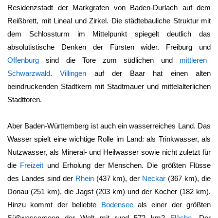
Residenzstadt der Markgrafen von Baden-Durlach auf dem
Reißbrett, mit Lineal und Zirkel. Die städtebauliche Struktur mit
dem Schlossturm im Mittelpunkt spiegelt deutlich das
absolutistische Denken der Fürsten wider. Freiburg und
Offenburg
sind die Tore zum südlichen und
mittleren
Schwarzwald
.
Villingen
auf der Baar hat einen alten
beindruckenden Stadtkern mit Stadtmauer und mittelalterlichen
Stadttoren.
Aber
Baden-Württemberg
ist auch ein wasserreiches Land. Das
Wasser spielt eine wichtige Rolle im Land: als Trinkwasser, als
Nutzwasser, als Mineral- und Heilwasser sowie nicht zuletzt für
die
Freizeit
und Erholung der Menschen. Die größten Flüsse
des Landes sind der
Rhein
(437 km), der
Neckar
(367 km), die
Donau (251 km), die Jagst (203 km) und der Kocher (182 km).
Hinzu kommt der beliebte
Bodensee
als einer der größten
Süßwasserseen der Welt mit rund 572 km2
Fläche
. Der