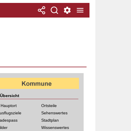
Übersicht
 Hauptort
Ortsteile
usflugsziele
Sehenswertes
adespass
Stadtplan
ilder
Wissenswertes