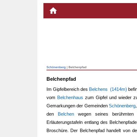
Schönenberg
| Belchenpfad
Belchenpfad
Im Gipfelbereich des
Belchens (1414m)
befi
vom
Belchenhaus
zum Gipfel und wieder zu
Gemarkungen der Gemeinden
Schönenberg
den
Belchen
wegen seines berühmten 
Erläuterungstafeln entlang des Belchenpfades
Broschüre. Der
Belchenpfad
handelt von de