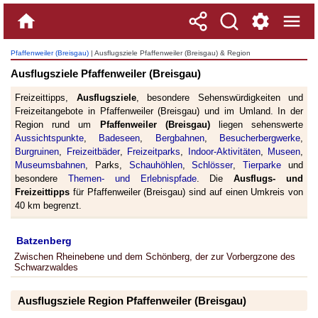
Pfaffenweiler (Breisgau)
| Ausflugsziele Pfaffenweiler (Breisgau) & Region
Ausflugsziele Pfaffenweiler (Breisgau)
Freizeittipps,
Ausflugsziele
, besondere Sehenswürdigkeiten und
Freizeitangebote in Pfaffenweiler (Breisgau) und im Umland. In der
Region rund um
Pfaffenweiler (Breisgau)
liegen sehenswerte
Aussichtspunkte
,
Badeseen
,
Bergbahnen
,
Besucherbergwerke
,
Burgruinen
,
Freizeitbäder
,
Freizeitparks
,
Indoor-Aktivitäten
,
Museen
,
Museumsbahnen
, Parks,
Schauhöhlen
,
Schlösser
,
Tierparke
und
besondere
Themen- und Erlebnispfade
. Die
Ausflugs- und
Freizeittipps
für Pfaffenweiler (Breisgau) sind auf einen Umkreis von
40 km begrenzt.
Batzenberg
Zwischen Rheinebene und dem Schönberg, der zur Vorbergzone des
Schwarzwaldes
Ausflugsziele Region Pfaffenweiler (Breisgau)