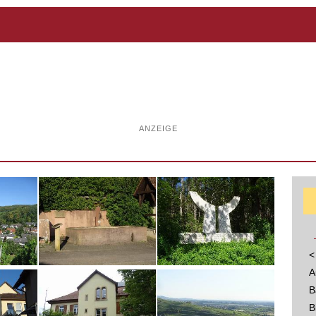
ANZEIGE
<
A
B
B