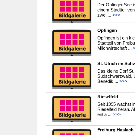
Der Opfinger See i
einem Stadtteil von
zwei ...
>>>
Opfingen
Opfingen ist ein kl
Stadtteil von Frei
Milchwirtschaft ...
St. Ulrich im Sch
Das kleine Dorf St.
Südschwarzwald. Ur
Benedik ...
>>>
Rieselfeld
Seit 1995 wächst i
Rieselfeld heran. 
entla ...
>>>
Freiburg Haslach