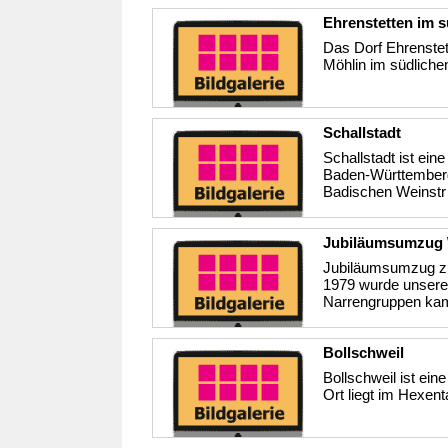
Ehrenstetten im s
Das Dorf Ehrenstett
Möhlin im südlichen
Schallstadt
Schallstadt ist ei
Baden-Württemberg
Badischen Weinstr 
Jubiläumsumzug W
Jubiläumsumzug zu
1979 wurde unsere 
Narrengruppen kam
Bollschweil
Bollschweil ist e
Ort liegt im Hexent