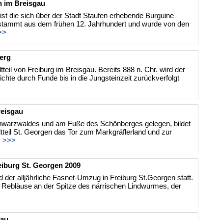
n im Breisgau
st die sich über der Stadt Staufen erhebende Burguine
 stammt aus dem frühen 12. Jahrhundert und wurde von den
>>
erg
dtteil von Freiburg im Breisgau. Bereits 888 n. Chr. wird der
chte durch Funde bis in die Jungsteinzeit zurückverfolgt
reisgau
arzwaldes und am Fuße des Schönberges gelegen, bildet
tteil St. Georgen das Tor zum Markgräflerland und zur
.
>>>
iburg St. Georgen 2009
 der alljährliche Fasnet-Umzug in Freiburg St.Georgen statt.
 Rebläuse an der Spitze des närrischen Lindwurmes, der
gau