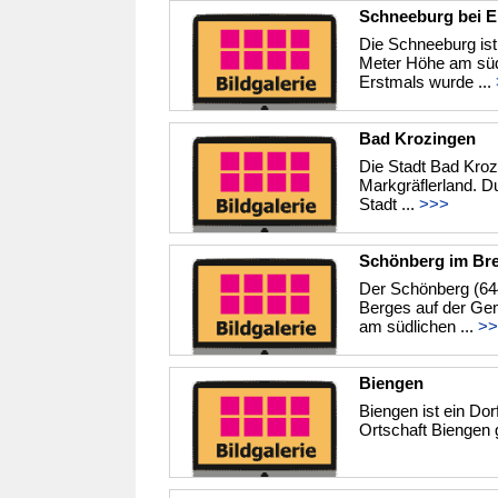
Schneeburg bei E
Die Schneeburg ist 
Meter Höhe am süd
Erstmals wurde ...
Bad Krozingen
Die Stadt Bad Kroz
Markgräflerland. Du
Stadt ...
>>>
Schönberg im Br
Der Schönberg (644
Berges auf der Ge
am südlichen ...
>>
Biengen
Biengen ist ein Do
Ortschaft Biengen g