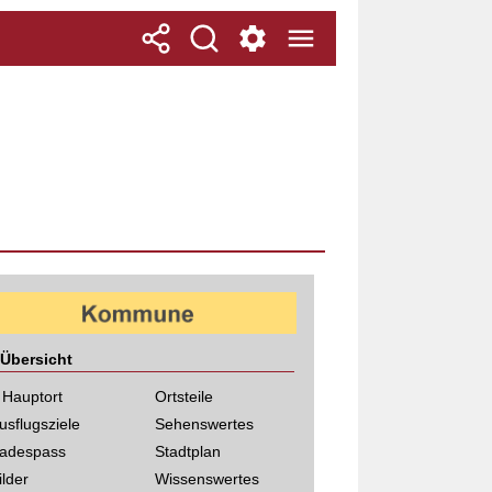
Übersicht
 Hauptort
Ortsteile
usflugsziele
Sehenswertes
adespass
Stadtplan
ilder
Wissenswertes