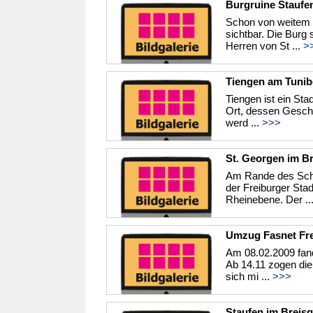
Burgruine Staufe
Schon von weitem i
sichtbar. Die Burg
Herren von St ...
>
Tiengen am Tunib
Tiengen ist ein Sta
Ort, dessen Geschi
werd ...
>>>
St. Georgen im B
Am Rande des Schw
der Freiburger Stad
Rheinebene. Der ..
Umzug Fasnet Fre
Am 08.02.2009 fand
Ab 14.11 zogen die
sich mi ...
>>>
Staufen im Breis