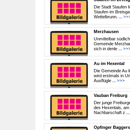
Die Stadt Staufen 
Staufen im Breisg
Wettelbrunn. ...
>>
Merzhausen
Unmittelbar südlich
Gemeinde Merzhaus
sich in denle ...
>>
Au im Hexental
Die Gemeinde Au l
wird erstmals in U
Ausflügle ...
>>>
Vauban Freiburg
Der junge Freiburge
des Hexentals, am 
Nachbarschaft z ..
Opfinger Baggers