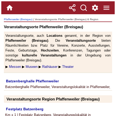
Pfaffenweiler (Breisgau)
| Veranstaltungsorte Pfaffenweiler (Breisgau) & Region
Veranstaltungsorte Pfaffenweiler (Breisgau)
Veranstaltungsorte, auch
Locations
genannt, in der Region von
Pfaffenweiler (Breisgau)
. Die
Veranstaltungsorte
bieten
Räumlichkeiten bzw. Platz für Vereine, Konzerte, Ausstellungen,
Feste, Geburtstage,
Hochzeiten
, Konferenzen, Tagungen oder
sonstige
kulturelle Veranstaltungen
in der Umgebung von
Pfaffenweiler (Breisgau).
▶
Messen
▶
Museen
▶
Rathäuser
▶
Theater
Batzenberghalle Pfaffenweiler
Batzenberghalle Pfaffenweiler, Veranstaltungslokalität in Pfaffenweiler,
Veranstaltungsorte Region Pfaffenweiler (Breisgau)
Festplatz Batzenberg
Km ± 1 | Festplatz Batzenberg, Veranstaltungslokalität in