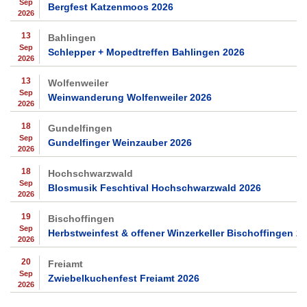
Sep
Bergfest Katzenmoos 2026
2026
13
Bahlingen
Sep
Schlepper + Mopedtreffen Bahlingen 2026
2026
13
Wolfenweiler
Sep
Weinwanderung Wolfenweiler 2026
2026
18
Gundelfingen
Sep
Gundelfinger Weinzauber 2026
2026
18
Hochschwarzwald
Sep
Blosmusik Feschtival Hochschwarzwald 2026
2026
19
Bischoffingen
Sep
Herbstweinfest & offener Winzerkeller Bischoffingen 2
2026
20
Freiamt
Sep
Zwiebelkuchenfest Freiamt 2026
2026