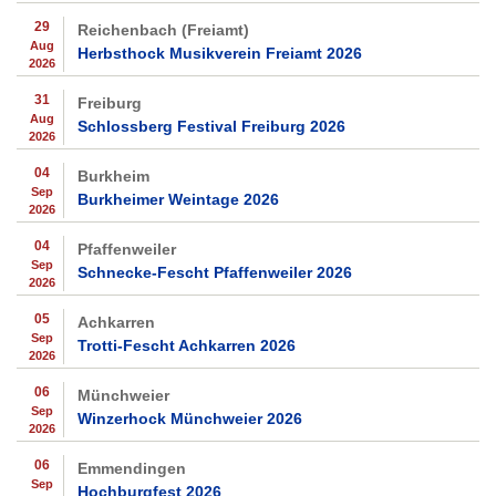
29
Reichenbach (Freiamt)
Aug
Herbsthock Musikverein Freiamt 2026
2026
31
Freiburg
Aug
Schlossberg Festival Freiburg 2026
2026
04
Burkheim
Sep
Burkheimer Weintage 2026
2026
04
Pfaffenweiler
Sep
Schnecke-Fescht Pfaffenweiler 2026
2026
05
Achkarren
Sep
Trotti-Fescht Achkarren 2026
2026
06
Münchweier
Sep
Winzerhock Münchweier 2026
2026
06
Emmendingen
Sep
Hochburgfest 2026