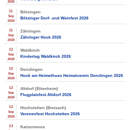
2026
11
Bötzingen
Sep
Bötzinger Dorf- und Weinfest 2026
2026
11
Zähringen
Sep
Zähringer Hock 2026
2026
12
Waldkirch
Sep
Kindertag Waldkirch 2026
2026
12
Denzlingen
Sep
Hock am Heimethues Heimatverein Denzlingen 2026
2026
12
Altdorf (Ettenheim)
Sep
Flugplatzfest Altdorf 2026
2026
12
Hochstetten (Breisach)
Sep
Verenenfest Hochstetten 2026
2026
13
Katzenmoos