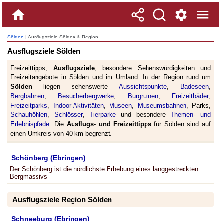
Sölden
| Ausflugsziele Sölden & Region
Ausflugsziele Sölden
Freizeittipps,
Ausflugsziele
, besondere Sehenswürdigkeiten und
Freizeitangebote in Sölden und im Umland. In der Region rund um
Sölden
liegen sehenswerte
Aussichtspunkte
,
Badeseen
,
Bergbahnen
,
Besucherbergwerke
,
Burgruinen
,
Freizeitbäder
,
Freizeitparks
,
Indoor-Aktivitäten
,
Museen
,
Museumsbahnen
, Parks,
Schauhöhlen
,
Schlösser
,
Tierparke
und besondere
Themen- und
Erlebnispfade
. Die
Ausflugs- und Freizeittipps
für Sölden sind auf
einen Umkreis von 40 km begrenzt.
Schönberg (Ebringen)
Der Schönberg ist die nördlichste Erhebung eines langgestreckten
Bergmassivs
Ausflugsziele Region Sölden
Schneeburg (Ebringen)