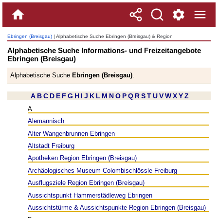
Ebringen (Breisgau)
| Alphabetische Suche Ebringen (Breisgau) & Region
Alphabetische Suche Informations- und Freizeitangebote
Ebringen (Breisgau)
Alphabetische Suche
Ebringen (Breisgau)
.
A
B
C
D
E
F
G
H
I
J
K
L
M
N
O
P
Q
R
S
T
U
V
W
X
Y
Z
A
Alemannisch
Alter Wangenbrunnen Ebringen
Altstadt Freiburg
Apotheken Region Ebringen (Breisgau)
Archäologisches Museum Colombischlössle Freiburg
Ausflugsziele Region Ebringen (Breisgau)
Aussichtspunkt Hammerstädleweg Ebringen
Aussichtstürme & Aussichtspunkte Region Ebringen (Breisgau)