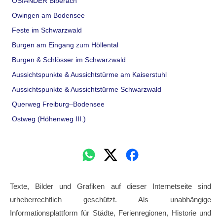
OSIANDER Biberach
Owingen am Bodensee
Feste im Schwarzwald
Burgen am Eingang zum Höllental
Burgen & Schlösser im Schwarzwald
Aussichtspunkte & Aussichtstürme am Kaiserstuhl
Aussichtspunkte & Aussichtstürme Schwarzwald
Querweg Freiburg–Bodensee
Ostweg (Höhenweg III.)
Texte, Bilder und Grafiken auf dieser Internetseite sind
urheberrechtlich geschützt. Als unabhängige
Informationsplattform für Städte, Ferienregionen, Historie und