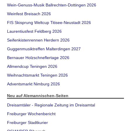
Wein-Genuss-Musik Ballrechten-Dottingen 2026
Weinfest Breisach 2026
FIS Skisprung Weltcup Titisee-Neustadt 2026
Laurentiusfest Feldberg 2026
Seifenkistenrennen Herdern 2026
Guggenmusiktreffen Malterdingen 2027
Bernauer Holzschneflertage 2026
Allmendcup Teningen 2026
Weihnachtsmarkt Teningen 2026
Adventsmarkt Nimburg 2026
Neu auf Alemannischen-Seiten
Dreisamtäler - Regionale Zeitung im Dreisamtal
Freiburger Wochenbericht
Freiburger Stadtkurier