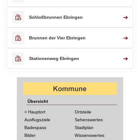
➔
Schloßbrunnen Ebringen
➔
Brunnen der Vier Ebringen
➔
Stationenweg Ebringen
Übersicht
< Hauptort
Ortsteile
Ausflugsziele
Sehenswertes
Badespass
Stadtplan
Bilder
Wissenswertes