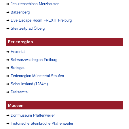
➡
Jesuitenschloss Merzhausen
➡
Batzenberg
➡
Live Escape Room FREXIT Freiburg
➡
Steinzeitpfad Ölberg
Ferienregion
➡
Hexental
➡
Schwarzwaldregion Freiburg
➡
Breisgau
➡
Ferienregion Münstertal-Staufen
➡
Schauinsland (1284m)
➡
Dreisamtal
Museen
➡
Dorfmuseum Pfaffenweiler
➡
Historische Steinbrüche Pfaffenweiler