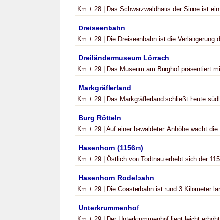
Km ± 28 | Das Schwarzwaldhaus der Sinne ist ei
Dreiseenbahn
Km ± 29 | Die Dreiseenbahn ist die Verlängerung de
Dreiländermuseum Lörrach
Km ± 29 | Das Museum am Burghof präsentiert mit s
Markgräflerland
Km ± 29 | Das Markgräflerland schließt heute südl
Burg Rötteln
Km ± 29 | Auf einer bewaldeten Anhöhe wacht die B
Hasenhorn (1156m)
Km ± 29 | Östlich von Todtnau erhebt sich der 11
Hasenhorn Rodelbahn
Km ± 29 | Die Coasterbahn ist rund 3 Kilometer la
Unterkrummenhof
Km ± 29 | Der Unterkrummenhof liegt leicht erhöh