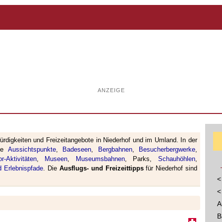
ANZEIGE
rdigkeiten und Freizeitangebote in Niederhof und im Umland. In der
rte
Aussichtspunkte
,
Badeseen
,
Bergbahnen
,
Besucherbergwerke
,
or-Aktivitäten
,
Museen
,
Museumsbahnen
, Parks,
Schauhöhlen
,
 Erlebnispfade
. Die
Ausflugs- und Freizeittipps
für Niederhof sind
<
<
A
B