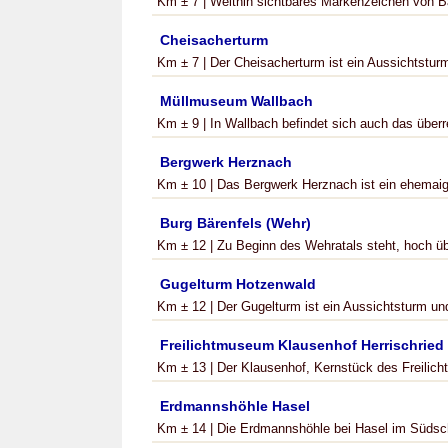
Km ± 7 | Weithin sichtbares Markenzeichen von Ba
Cheisacherturm
Km ± 7 | Der Cheisacherturm ist ein Aussichtstur
Müllmuseum Wallbach
Km ± 9 | In Wallbach befindet sich auch das über
Bergwerk Herznach
Km ± 10 | Das Bergwerk Herznach ist ein ehemaig
Burg Bärenfels (Wehr)
Km ± 12 | Zu Beginn des Wehratals steht, hoch üb
Gugelturm Hotzenwald
Km ± 12 | Der Gugelturm ist ein Aussichtsturm und 
Freilichtmuseum Klausenhof Herrischried
Km ± 13 | Der Klausenhof, Kernstück des Freilich
Erdmannshöhle Hasel
Km ± 14 | Die Erdmannshöhle bei Hasel im Südschw