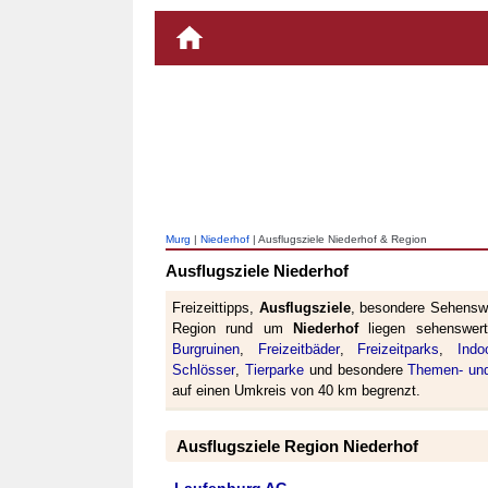
Murg
|
Niederhof
| Ausflugsziele Niederhof & Region
Ausflugsziele Niederhof
Freizeittipps,
Ausflugsziele
, besondere Sehenswü
Region rund um
Niederhof
liegen sehenswe
Burgruinen
,
Freizeitbäder
,
Freizeitparks
,
Indo
Schlösser
,
Tierparke
und besondere
Themen- und
auf einen Umkreis von 40 km begrenzt.
Ausflugsziele Region Niederhof