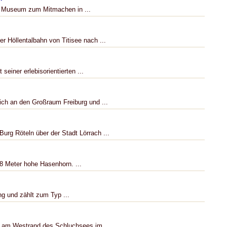
n Museum zum Mitmachen in ...
r Höllentalbahn von Titisee nach ...
einer erlebisorientierten ...
ich an den Großraum Freiburg und ...
urg Röteln über der Stadt Lörrach ...
58 Meter hohe Hasenhorn. ...
ng und zählt zum Typ ...
t am Westrand des Schluchsees im ...