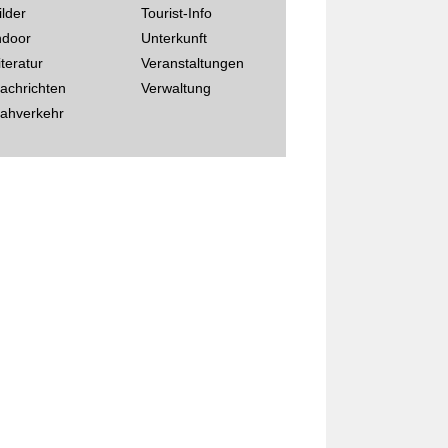
ilder
Tourist-Info
ndoor
Unterkunft
iteratur
Veranstaltungen
achrichten
Verwaltung
ahverkehr