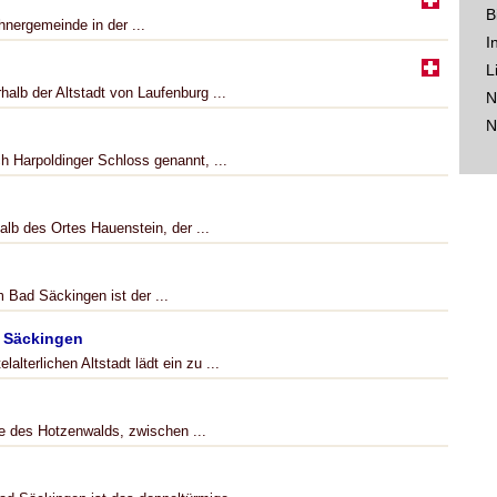
B
hnergemeinde in der ...
I
L
halb der Altstadt von Laufenburg ...
N
N
 Harpoldinger Schloss genannt, ...
alb des Ortes Hauenstein, der ...
 Bad Säckingen ist der ...
 Säckingen
lterlichen Altstadt lädt ein zu ...
e des Hotzenwalds, zwischen ...