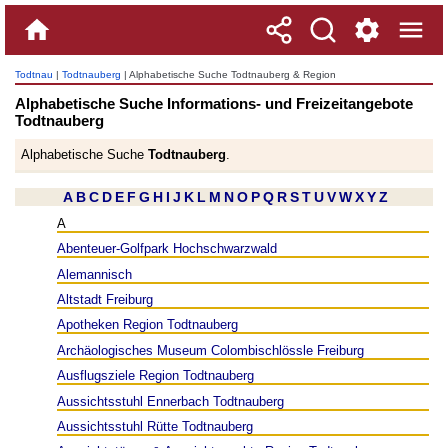
Todtnau
|
Todtnauberg
| Alphabetische Suche Todtnauberg & Region
Alphabetische Suche Informations- und Freizeitangebote
Todtnauberg
Alphabetische Suche
Todtnauberg
.
A
B
C
D
E
F
G
H
I
J
K
L
M
N
O
P
Q
R
S
T
U
V
W
X
Y
Z
A
Abenteuer-Golfpark Hochschwarzwald
Alemannisch
Altstadt Freiburg
Apotheken Region Todtnauberg
Archäologisches Museum Colombischlössle Freiburg
Ausflugsziele Region Todtnauberg
Aussichtsstuhl Ennerbach Todtnauberg
Aussichtsstuhl Rütte Todtnauberg