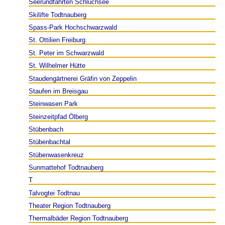
Seerundfahrten Schluchsee
Skilifte Todtnauberg
Spass-Park Hochschwarzwald
St. Ottilien Freiburg
St. Peter im Schwarzwald
St. Wilhelmer Hütte
Staudengärtnerei Gräfin von Zeppelin
Staufen im Breisgau
Steinwasen Park
Steinzeitpfad Ölberg
Stübenbach
Stübenbachtal
Stübenwasenkreuz
Sunmattehof Todtnauberg
T
Talvogtei Todtnau
Theater Region Todtnauberg
Thermalbäder Region Todtnauberg