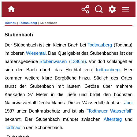
Todtnau
|
Todtnauberg
| Stübenbach
Stübenbach
Der
Stübenbach
ist ein kleiner Bach bei
Todtnauberg
(Todtnau)
im oberen
Wiesental
. Das Quellgebiet des Stübenbaches ist der
namensgebende
Stübenwasen (1386m)
. Von dort schlängelt er
sich der Bach durch das Hochtal von
Todtnauberg
. Hier
kommen weitere klare Bergbäche hinzu. Südlich des Ortes
stürzt der
Stübenbach
mit lautem Getöse über mehrere
Kaskaden 97 Meter in die Tiefe und bildet den höchsten
Naturwasserfall Deutschlands. Dieser Wasserfall steht seit
Juni
1987 unter Denkmalschutz und ist als "
Todtnauer Wasserfall
"
bekannt. Der
Stübenbach
mündet zwischen
Aftersteg
und
Todtnau
in den Schönenbach.