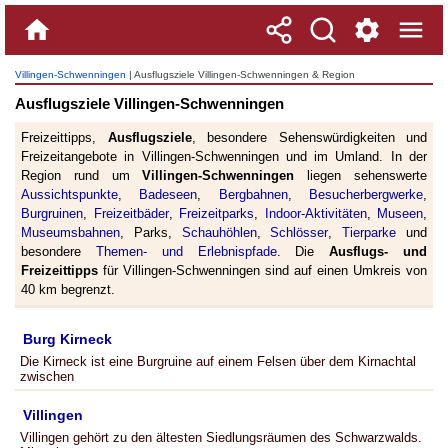
Villingen-Schwenningen
| Ausflugsziele Villingen-Schwenningen & Region
Ausflugsziele Villingen-Schwenningen
Freizeittipps,
Ausflugsziele
, besondere Sehenswürdigkeiten und
Freizeitangebote in Villingen-Schwenningen und im Umland. In der
Region rund um
Villingen-Schwenningen
liegen sehenswerte
Aussichtspunkte
,
Badeseen
,
Bergbahnen
,
Besucherbergwerke
,
Burgruinen
,
Freizeitbäder
,
Freizeitparks
,
Indoor-Aktivitäten
,
Museen
,
Museumsbahnen
, Parks,
Schauhöhlen
,
Schlösser
,
Tierparke
und
besondere
Themen- und Erlebnispfade
. Die
Ausflugs- und
Freizeittipps
für Villingen-Schwenningen sind auf einen Umkreis von
40 km begrenzt.
Burg Kirneck
Die Kirneck ist eine Burgruine auf einem Felsen über dem Kirnachtal
zwischen
Villingen
Villingen gehört zu den ältesten Siedlungsräumen des Schwarzwalds.