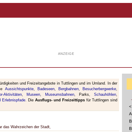
ANZEIGE
rdigkeiten und Freizeitangebote in Tuttlingen und im Umland. In der
rte
Aussichtspunkte
,
Badeseen
,
Bergbahnen
,
Besucherbergwerke
,
or-Aktivitäten
,
Museen
,
Museumsbahnen
, Parks,
Schauhöhlen
,
 Erlebnispfade
. Die
Ausflugs- und Freizeittipps
für Tuttlingen sind
<
A
B
bar das Wahrzeichen der Stadt,
B