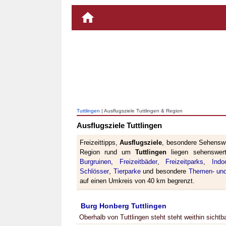
Tuttlingen
| Ausflugsziele Tuttlingen & Region
Ausflugsziele Tuttlingen
Freizeittipps,
Ausflugsziele
, besondere Sehenswü
Region rund um
Tuttlingen
liegen sehenswe
Burgruinen
,
Freizeitbäder
,
Freizeitparks
,
Indo
Schlösser
,
Tierparke
und besondere
Themen- und
auf einen Umkreis von 40 km begrenzt.
Burg Honberg Tuttlingen
Oberhalb von Tuttlingen steht steht weithin sicht