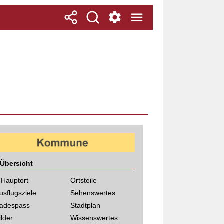
Übersicht
 Hauptort
Ortsteile
usflugsziele
Sehenswertes
adespass
Stadtplan
ilder
Wissenswertes