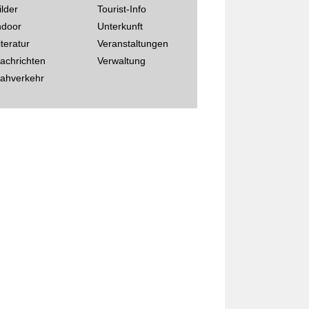
ilder
Tourist-Info
ndoor
Unterkunft
iteratur
Veranstaltungen
achrichten
Verwaltung
ahverkehr