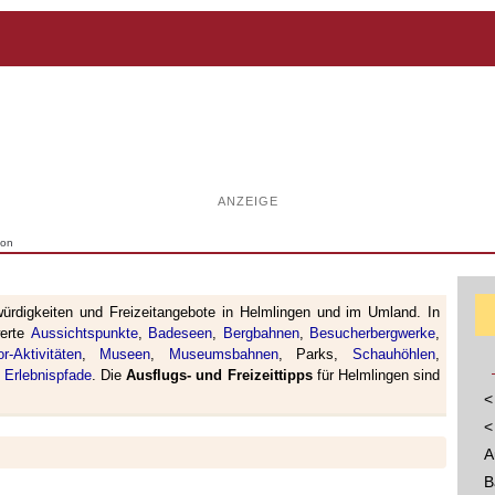
ANZEIGE
ion
ürdigkeiten und Freizeitangebote in Helmlingen und im Umland. In
werte
Aussichtspunkte
,
Badeseen
,
Bergbahnen
,
Besucherbergwerke
,
or-Aktivitäten
,
Museen
,
Museumsbahnen
, Parks,
Schauhöhlen
,
 Erlebnispfade
. Die
Ausflugs- und Freizeittipps
für Helmlingen sind
<
<
A
B