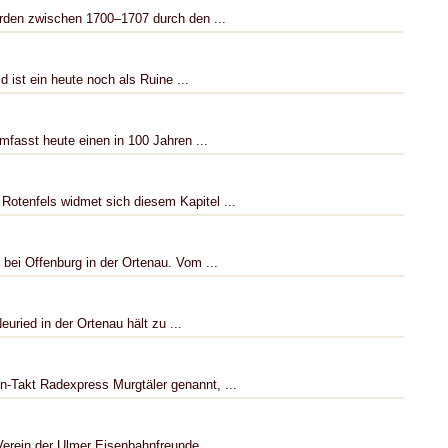
rden zwischen 1700–1707 durch den ...
 ist ein heute noch als Ruine ...
fasst heute einen in 100 Jahren ...
tenfels widmet sich diesem Kapitel ...
bei Offenburg in der Ortenau. Vom ...
uried in der Ortenau hält zu ...
n-Takt Radexpress Murgtäler genannt, ...
erein der Ulmer Eisenbahnfreunde ...