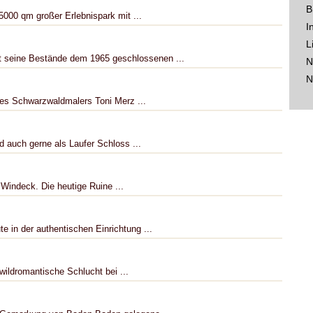
B
5000 qm großer Erlebnispark mit ...
I
L
 seine Bestände dem 1965 geschlossenen ...
N
N
es Schwarzwaldmalers Toni Merz ...
 auch gerne als Laufer Schloss ...
 Windeck. Die heutige Ruine ...
in der authentischen Einrichtung ...
 wildromantische Schlucht bei ...