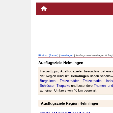
Rheinau (Baden)
|
Helmlingen
| Ausflugsziele Helmlingen & Reg
Ausflugsziele Helmlingen
Freizeittipps,
Ausflugsziele
, besondere Sehensw
der Region rund um
Helmlingen
liegen sehens
Burgruinen
,
Freizeitbäder
,
Freizeitparks
,
Indo
Schlösser
,
Tierparke
und besondere
Themen- und
auf einen Umkreis von 40 km begrenzt.
Ausflugsziele Region Helmlingen