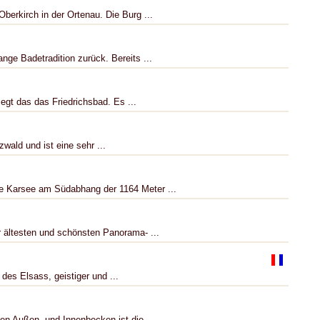
berkirch in der Ortenau. Die Burg ...
nge Badetradition zurück. Bereits ...
iegt das das Friedrichsbad. Es ...
wald und ist eine sehr ...
 Karsee am Südabhang der 1164 Meter ...
 ältesten und schönsten Panorama- ...
 des Elsass, geistiger und ...
en Außen- und Innenbecken ist die ...