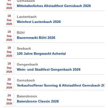
Gernsbach
Sep
Mittelalterliches Altstadtfest Gernsbach 2026
2026
18
Lautenbach
Sep
Weinfest Lautenbach 2026
2026
19
Bühl
Sep
Bauernmarkt Bühl 2026
2026
19
Seebach
Sep
100 Jahre Bergwacht Achertal
2026
19
Gengenbach
Sep
Wein- und Stadtfest Gengenbach 2026
2026
20
Gernsbach
Sep
Verkaufsoffener Sonntag & Altstadtfest Gernsbach 202
2026
24
Baiersbronn
Sep
Baiersbronn Classic 2026
2026