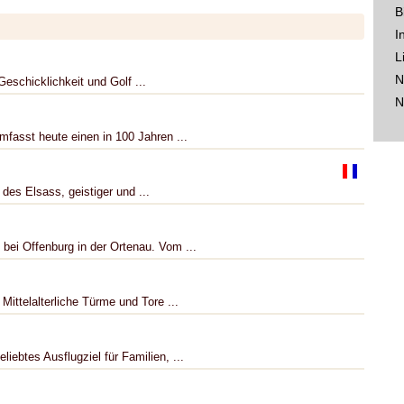
B
I
L
N
eschicklichkeit und Golf ...
N
fasst heute einen in 100 Jahren ...
 des Elsass, geistiger und ...
bei Offenburg in der Ortenau. Vom ...
Mittelalterliche Türme und Tore ...
iebtes Ausflugziel für Familien, ...