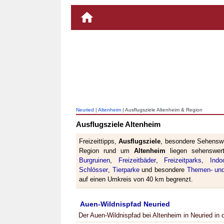
Neuried
|
Altenheim
| Ausflugsziele Altenheim & Region
Ausflugsziele Altenheim
Freizeittipps,
Ausflugsziele
, besondere Sehenswü
Region rund um
Altenheim
liegen sehenswe
Burgruinen
,
Freizeitbäder
,
Freizeitparks
,
Indo
Schlösser
,
Tierparke
und besondere
Themen- und
auf einen Umkreis von 40 km begrenzt.
Auen-Wildnispfad Neuried
Der Auen-Wildnispfad bei Altenheim in Neuried in d