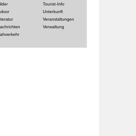
ilder
Tourist-Info
ndoor
Unterkunft
iteratur
Veranstaltungen
achrichten
Verwaltung
ahverkehr