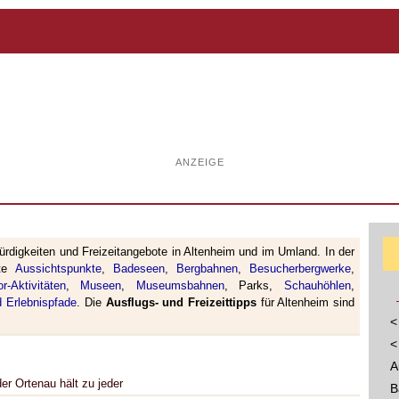
ANZEIGE
rdigkeiten und Freizeitangebote in Altenheim und im Umland. In der
rte
Aussichtspunkte
,
Badeseen
,
Bergbahnen
,
Besucherbergwerke
,
or-Aktivitäten
,
Museen
,
Museumsbahnen
, Parks,
Schauhöhlen
,
 Erlebnispfade
. Die
Ausflugs- und Freizeittipps
für Altenheim sind
<
<
A
er Ortenau hält zu jeder
B