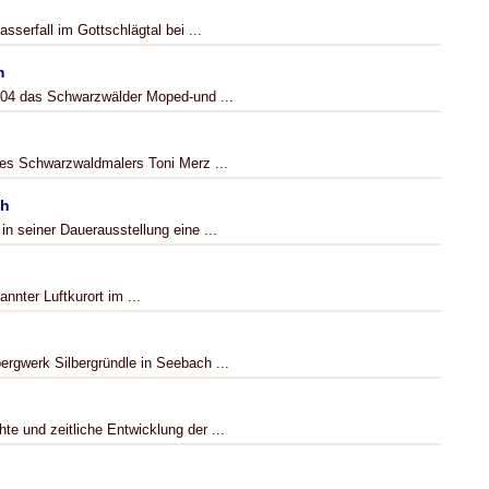
sserfall im Gottschlägtal bei ...
m
 2004 das Schwarzwälder Moped-und ...
es Schwarzwaldmalers Toni Merz ...
ch
n seiner Dauerausstellung eine ...
nnter Luftkurort im ...
rgwerk Silbergründle in Seebach ...
te und zeitliche Entwicklung der ...