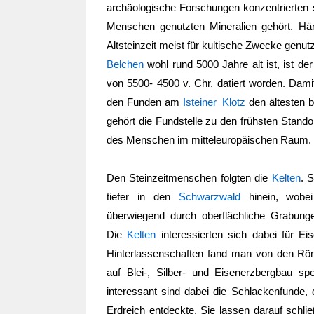
archäologische Forschungen konzentrierten 
Menschen genutzten Mineralien gehört. Hämat
Altsteinzeit meist für kultische Zwecke genu
Belchen
wohl rund 5000 Jahre alt ist, ist d
von 5500- 4500 v. Chr. datiert worden. Dami
den Funden am
Isteiner Klotz
den ältesten 
gehört die Fundstelle zu den frühsten Stand
des Menschen im mitteleuropäischen Raum.
Den Steinzeitmenschen folgten die
Kelten
. 
tiefer in den
Schwarzwald
hinein, wobe
überwiegend durch oberflächliche Grabunge
Die
Kelten
interessierten sich dabei für E
Hinterlassenschaften fand man von den Röm
auf Blei-, Silber- und Eisenerzbergbau spe
interessant sind dabei die Schlackenfunde, 
Erdreich entdeckte. Sie lassen darauf schlie