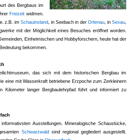
burt des Bergbaus im
ihrer
Freizeit
widmen.
ie. z.B. im
Schauinsland
, in Seebach in der
Ortenau
, in
Sexau
,
rgwerke mit der Möglichkeit eines Besuches eröffnet worden.
 Gemeinden, Einheimischen und Hobbyforschern, heute hat der
e Bedeutung bekommen.
ch
ilichtmuseum, das sich mit dem historischen Bergbau im
ie eine mit Wasserkraft betriebene Erzpoche zum Zerkleinern
Kilometer langer Bergbaulehrpfad führt und informiert zu
fach
informativsten Ausstellungen. Mineralogische Schaustücke,
 gesamten
Schwarzwald
sind regional gegliedert ausgestellt.