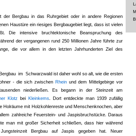
L
M
t der Bergbau in das Ruhrgebiet oder in andere Regionen
B
en Haustüre ein riesiges Bergbaugebiet liegt, dass ist vielen
t. Die intensive bruchtektonische Beanspruchung des
rend der vergangenen rund 250 Millionen Jahre führte zur
nge, die vor allem in den letzten Jahrhunderten Ziel des
Bergbau im Schwarzwald
ist daher wohl so alt, wie die ersten
hner - die sich zwischen
Rhein
und dem Mittelgebirge vor
tausenden niederließen. Es begann in der Steinzeit am
iner Klotz
bei
Kleinkems
. Dort entdeckte man 1939 zufällig
ge Holräume mit Holzkohlenreste und Menschenknochen, aber
allem zahlreiche Feuerstein- und Jaspisbruchstücke. Daraus
te man mit großer Sicherheit schließen, dass hier während
 Jungsteinzeit Bergbau auf Jaspis gegeben hat. Neuer