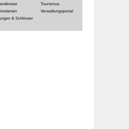
andkreise
Tourismus
inisterien
Verwaltungsportal
urgen & Schlösser