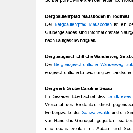
Schwerpunkt: Mineralien der heute noch förd
Bergbaulehrpfad Mausboden in Todtnau
Der
Bergbaulehrpfad Mausboden
ist ein b
Grubengeländes sind Informationstafeln aufge
nach Laufgeschwindigkeit.
Bergbaugeschichtliche Wanderweg Sulzb
Der
Bergbaugeschichtliche Wanderweg Sul
erdgeschichtliche Entwicklung der Landscha
Bergwerk Grube Caroline Sexau
Im Sexauer Eberbachtal des
Landkreise
Weitental des Brettentals direkt gegenüb
Erzbergwerke des
Schwarzwalds
und ein Sinn
von Hand das Grundgebirgsgestein bearbeite
sind sechs Sohlen mit Abbau- und Suchö