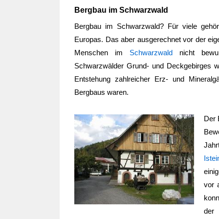
Bergbau im Schwarzwald
Bergbau im Schwarzwald? Für viele gehör
Europas. Das aber ausgerechnet vor der eigen
Menschen im
Schwarzwald
nicht bewuß
Schwarzwälder Grund- und Deckgebirges wäh
Entstehung zahlreicher Erz- und Mineralgä
Bergbaus waren.
Der
Bewo
Jahr
Iste
eini
vor 
konn
der