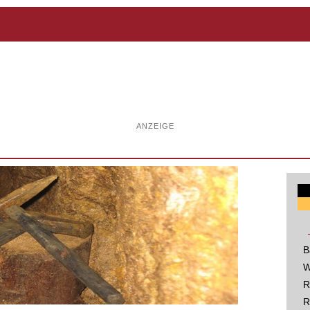
ANZEIGE
B
W
R
R