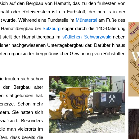
sich auf den Bergbau von Hämatit, das zu den frühesten von
it oder Roteisenstein ist ein Farbstoff, der bereits in der
tzt wurde. Während eine Fundstelle im
Münstertal
am Fuße des
er Hämatitbergbau bei
Sulzburg
sogar durch die 14C-Datierung
t stellt der Hämatitbergbau im
südlichen Schwarzwald
neben
bisher nachgewiesenen Untertagebergbau dar. Darüber hinaus
orten organisierter bergmännischer Gewinnung von Rohstoffen
Sie trauten sich schon
i der Bergbau aber
n stattgefunden hat.
isenerze. Schon mehr
ern. Sie hatten sich
zialisiert. Besonders
die man vielerorts im
ßen, dass bereits die