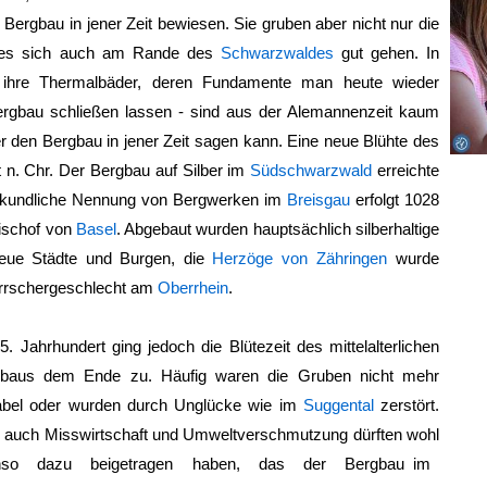
 Bergbau in jener Zeit bewiesen. Sie gruben aber nicht nur die
n es sich auch am Rande des
Schwarzwaldes
gut gehen. In
 ihre Thermalbäder, deren Fundamente man heute wieder
ergbau schließen lassen - sind aus der Alemannenzeit kaum
 den Bergbau in jener Zeit sagen kann. Eine neue Blühte des
 n. Chr. Der Bergbau auf Silber im
Südschwarzwald
erreichte
 urkundliche Nennung von Bergwerken im
Breisgau
erfolgt 1028
Bischof von
Basel
. Abgebaut wurden hauptsächlich silberhaltige
neue Städte und Burgen, die
Herzöge von Zähringen
wurde
errschergeschlecht am
Oberrhein
.
5. Jahrhundert ging jedoch die Blütezeit des mittelalterlichen
gbaus dem Ende zu. Häufig waren die Gruben nicht mehr
abel oder wurden durch Unglücke wie im
Suggental
zerstört.
 auch Misswirtschaft und Umweltverschmutzung dürften wohl
nso dazu beigetragen haben, das der
Bergbau im