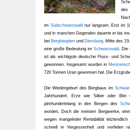
Sch
des 
Nach
im
Südschwarzwald
nur langsam. Erst im 1
und in manchen Gegenden dauerte er bis ins 
bei
Berghaupten
und
Diersburg
. Mitte des 1
eine große Bedeutung im
Schwarzwald
. Die
ist als wichtigste deutsche Fluss- und S
gewonnen. Insgesamt wurden in
Menzensc
720 Tonnen Uran gewonnen hat. Die Erzgrub
Die Wiedergeburt des Bergbaus im
Schwar
Jahrhundert. Erze wie Silber oder Blei 
jahrhundertelang in den Bergen des
Schw
worden. Doch die meisten Bergwerke, einm
wegen mangelnder Rentabilität letztendlich
schnell in Vergessenheit und verfielen r