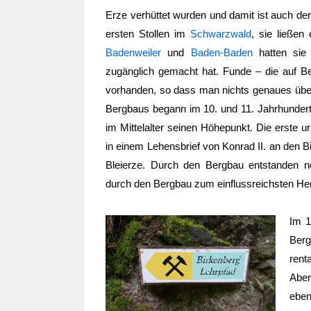
Erze verhüttet wurden und damit ist auch der
ersten Stollen im
Schwarzwald
, sie ließe
Badenweiler
und
Baden-Baden
hatten sie
zugänglich gemacht hat. Funde – die auf B
vorhanden, so dass man nichts genaues über
Bergbaus begann im 10. und 11. Jahrhundert
im Mittelalter seinen Höhepunkt. Die erste
in einem Lehensbrief von Konrad II. an den 
Bleierze. Durch den Bergbau entstanden 
durch den Bergbau zum einflussreichsten H
Im 1
Ber
rent
Aber
ebe