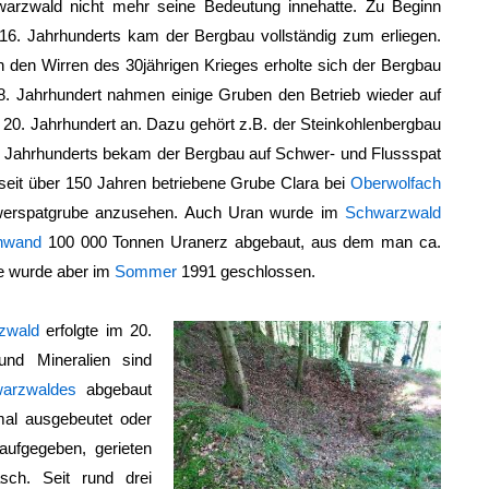
warzwald
nicht mehr seine Bedeutung innehatte. Zu Beginn
16. Jahrhunderts kam der Bergbau vollständig zum erliegen.
 den Wirren des 30jährigen Krieges erholte sich der Bergbau
8. Jahrhundert nahmen einige Gruben den Betrieb wieder auf
20. Jahrhundert an. Dazu gehört z.B. der Steinkohlenbergbau
9. Jahrhunderts bekam der Bergbau auf Schwer- und Flussspat
 seit über 150 Jahren betriebene Grube Clara bei
Oberwolfach
chwerspatgrube anzusehen. Auch Uran wurde im
Schwarzwald
hwand
100 000 Tonnen Uranerz abgebaut, aus dem man ca.
e wurde aber im
Sommer
1991 geschlossen.
zwald
erfolgte im 20.
und Mineralien sind
arzwaldes
abgebaut
al ausgebeutet oder
 aufgegeben, gerieten
asch. Seit rund drei