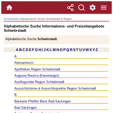
Schwörstadt
| Alphabetische Suche Schwörstadt & Region
Alphabetische Suche Informations- und Freizeitangebote
Schwörstadt
Alphabetische Suche
Schwörstadt
.
A
B
C
D
E
F
G
H
I
J
K
L
M
N
O
P
Q
R
S
T
U
V
W
X
Y
Z
A
Alemannisch
Apotheken Region Schwörstadt
Augusta Raurica (Kaiseraugst)
Ausflugsziele Region Schwörstadt
Aussichtstürme & Aussichtspunkte Region Schwörstadt
B
Bäckerei Pfeiffer Beck Bad-Säckingen
Bad Säckingen