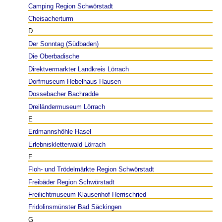
Camping Region Schwörstadt
Cheisacherturm
D
Der Sonntag (Südbaden)
Die Oberbadische
Direktvermarkter Landkreis Lörrach
Dorfmuseum Hebelhaus Hausen
Dossebacher Bachradde
Dreiländermuseum Lörrach
E
Erdmannshöhle Hasel
Erlebniskletterwald Lörrach
F
Floh- und Trödelmärkte Region Schwörstadt
Freibäder Region Schwörstadt
Freilichtmuseum Klausenhof Herrischried
Fridolinsmünster Bad Säckingen
G