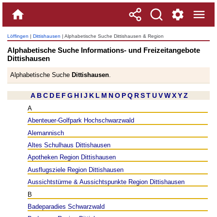
Löffingen
|
Dittishausen
| Alphabetische Suche Dittishausen & Region
Alphabetische Suche Informations- und Freizeitangebote
Dittishausen
Alphabetische Suche
Dittishausen
.
A
B
C
D
E
F
G
H
I
J
K
L
M
N
O
P
Q
R
S
T
U
V
W
X
Y
Z
A
Abenteuer-Golfpark Hochschwarzwald
Alemannisch
Altes Schulhaus Dittishausen
Apotheken Region Dittishausen
Ausflugsziele Region Dittishausen
Aussichtstürme & Aussichtspunkte Region Dittishausen
B
Badeparadies Schwarzwald