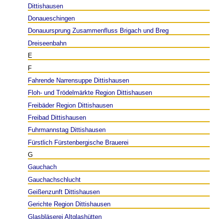
Dittishausen
Donaueschingen
Donauursprung Zusammenfluss Brigach und Breg
Dreiseenbahn
E
F
Fahrende Narrensuppe Dittishausen
Floh- und Trödelmärkte Region Dittishausen
Freibäder Region Dittishausen
Freibad Dittishausen
Fuhrmannstag Dittishausen
Fürstlich Fürstenbergische Brauerei
G
Gauchach
Gauchachschlucht
Geißenzunft Dittishausen
Gerichte Region Dittishausen
Glasbläserei Altglashütten