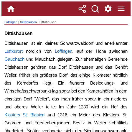
Löffingen
|
Dittishausen
| Dittishausen
Dittishausen
Dittishausen ist ein kleines Schwarzwalddorf und anerkannter
Luftkurort
nördlich von
Löffingen
, auf der Höhe zwischen
Gauchach
und Mauchach gelegen. Zur ehemaligen Gemeinde
Dittishausen
gehören das Dorf
Dittishausen
und das Gehöft
Weiler, früher ein größeres Dorf, das einige Kilometer nördlich
des Kerndorfes liegt. Ein früherer Besiedlungs- und
Wirtschaftsschwerpunkt lag sogar bei den Kameralhöfen in dem
einstigen Dorf "Weiler", das man früher sogar in ein niederes
und oberes Weiler teilte. Im Jahr 1280 wird ein Hof des
Klosters St. Blasien
und 1316 ein Meier des Klosters St.
Georgen und Fürstenbergischer Besitz in Weiler schriftlich
überliefert. Später verlagerte sich der Siedlungsschwerpunkt