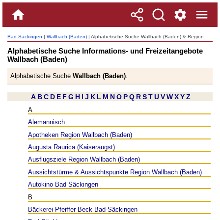
Bad Säckingen
|
Wallbach (Baden)
| Alphabetische Suche Wallbach (Baden) & Region
Alphabetische Suche Informations- und Freizeitangebote
Wallbach (Baden)
Alphabetische Suche
Wallbach (Baden)
.
A
B
C
D
E
F
G
H
I
J
K
L
M
N
O
P
Q
R
S
T
U
V
W
X
Y
Z
A
Alemannisch
Apotheken Region Wallbach (Baden)
Augusta Raurica (Kaiseraugst)
Ausflugsziele Region Wallbach (Baden)
Aussichtstürme & Aussichtspunkte Region Wallbach (Baden)
Autokino Bad Säckingen
B
Bäckerei Pfeiffer Beck Bad-Säckingen