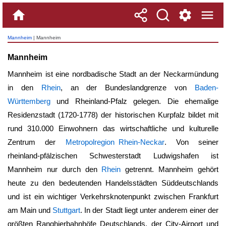
Mannheim
| Mannheim
Mannheim
Mannheim ist eine nordbadische Stadt an der Neckarmündung
in den
Rhein
, an der Bundeslandgrenze von
Baden-
Württemberg
und Rheinland-Pfalz gelegen. Die ehemalige
Residenzstadt (1720-1778) der historischen Kurpfalz bildet mit
rund 310.000 Einwohnern das wirtschaftliche und kulturelle
Zentrum der
Metropolregion Rhein-Neckar
. Von seiner
rheinland-pfälzischen Schwesterstadt Ludwigshafen ist
Mannheim
nur durch den
Rhein
getrennt.
Mannheim
gehört
heute zu den bedeutenden Handelsstädten Süddeutschlands
und ist ein wichtiger Verkehrsknotenpunkt zwischen Frankfurt
am Main und
Stuttgart
. In der Stadt liegt unter anderem einer der
größten Ranghierbahnhöfe Deutschlands, der City-Airport und