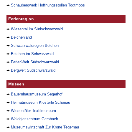
➡
Schaubergwerk Hoffnungsstollen Todtmoos
Ferienregion
➡
Wiesental im Südschwarzwald
➡
Belchenland
➡
Schwarzwaldregion Belchen
➡
Belchen im Schwarzwald
➡
FerienWelt Südschwarzwald
➡
Bergwelt Südschwarzwald
Museen
➡
Bauernhausmuseum Segerhof
➡
Heimatmuseum Klösterle Schönau
➡
Wiesentäler Textilmuseum
➡
Waldglaszentrum Gersbach
➡
Museumswirtschaft Zur Krone Tegernau