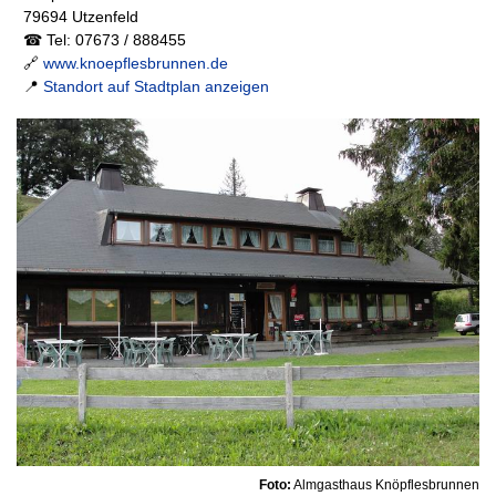
79694 Utzenfeld
☎ Tel: 07673 / 888455
🔗
www.knoepflesbrunnen.de
📍
Standort auf Stadtplan anzeigen
Foto:
Almgasthaus Knöpflesbrunnen