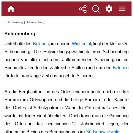
Schönenberg
| Schönenberg
Schönenberg
Unterhalb des
Belchen
, im oberen
Wiesental
, liegt der kleine Ort
Schönenberg
. Die Entwicklungsgeschichte von
Schönenberg
begann vor allem mit dem aufkommenden Silberbergbau im
Hochmittelalter. In den zahlreiche Stollen rund um den
Belchen
förderte man lange Zeit das begehrte Silbererz.
An die Bergbautradition des Ortes erinnern heute noch die drei
Hammer im Ortswappen und die heilige Barbara in der Kapelle
des Dorfes ist Schutzpatronin. Wann der Ort erstmals besiedelt
wurde, ist leider nicht überliefert. Doch kann man die Gründung
des Ortes in das beginnende 12. Jahrhundert legen, der
allgemeine Beginn des Bergbaubooms im
Südschwarzwald
.