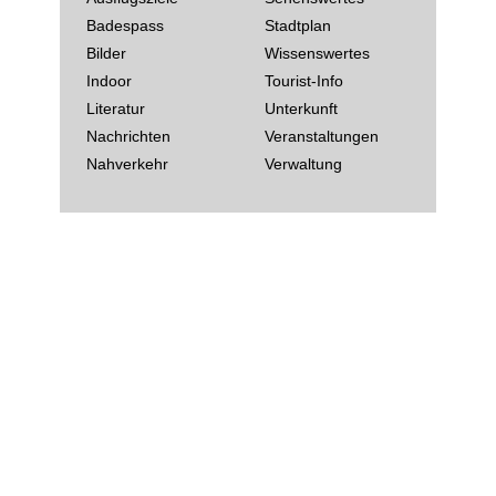
Badespass
Stadtplan
Bilder
Wissenswertes
Indoor
Tourist-Info
Literatur
Unterkunft
Nachrichten
Veranstaltungen
Nahverkehr
Verwaltung