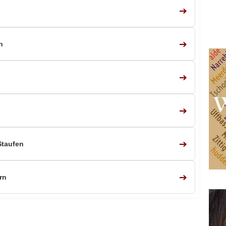
➔
➔
n
➔
➔
➔
Staufen
➔
rn