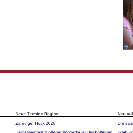
Neue Termine Region
Neu au
Zähringer Hock 2026
Dreisam
Herbstweinfest & offener Winzerkeller Bischoffingen
Freibur