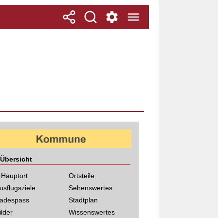
Übersicht
 Hauptort
Ortsteile
usflugsziele
Sehenswertes
adespass
Stadtplan
ilder
Wissenswertes