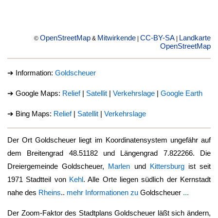
OpenStreetMap
Mitwirkende
CC-BY-SA
Landkarte
©
&
|
|
OpenStreetMap
➔ Information:
Goldscheuer
➔ Google Maps:
Relief
|
Satellit
|
Verkehrslage
|
Google Earth
➔ Bing Maps:
Relief
|
Satellit
|
Verkehrslage
Der Ort
Goldscheuer
liegt im Koordinatensystem ungefähr auf
dem Breitengrad 48.51182 und Längengrad 7.822266. Die
Dreiergemeinde
Goldscheuer
,
Marlen
und
Kittersburg
ist seit
1971 Stadtteil von
Kehl
. Alle Orte liegen südlich der Kernstadt
nahe des
Rheins
..
mehr Informationen zu
Goldscheuer
...
Der Zoom-Faktor des Stadtplans
Goldscheuer
läßt sich ändern,