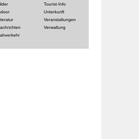
ilder
Tourist-Info
ndoor
Unterkunft
iteratur
Veranstaltungen
achrichten
Verwaltung
ahverkehr