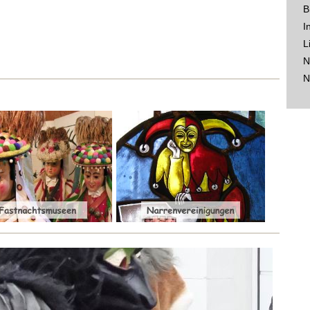
B
I
L
N
N