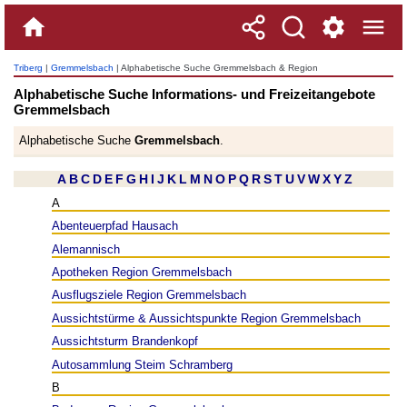
Triberg
|
Gremmelsbach
| Alphabetische Suche Gremmelsbach & Region
Alphabetische Suche Informations- und Freizeitangebote
Gremmelsbach
Alphabetische Suche
Gremmelsbach
.
A
B
C
D
E
F
G
H
I
J
K
L
M
N
O
P
Q
R
S
T
U
V
W
X
Y
Z
A
Abenteuerpfad Hausach
Alemannisch
Apotheken Region Gremmelsbach
Ausflugsziele Region Gremmelsbach
Aussichtstürme & Aussichtspunkte Region Gremmelsbach
Aussichtsturm Brandenkopf
Autosammlung Steim Schramberg
B