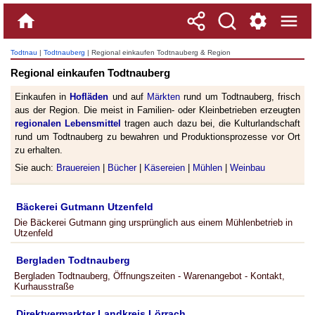
Todtnau
|
Todtnauberg
| Regional einkaufen Todtnauberg & Region
Regional einkaufen Todtnauberg
Einkaufen in
Hofläden
und auf
Märkten
rund um Todtnauberg, frisch
aus der Region. Die meist in Familien- oder Kleinbetrieben erzeugten
regionalen Lebensmittel
tragen auch dazu bei, die Kulturlandschaft
rund um Todtnauberg zu bewahren und Produktionsprozesse vor Ort
zu erhalten.
Sie auch:
Brauereien
|
Bücher
|
Käsereien
|
Mühlen
|
Weinbau
Bäckerei Gutmann Utzenfeld
Die Bäckerei Gutmann ging ursprünglich aus einem Mühlenbetrieb in
Utzenfeld
Bergladen Todtnauberg
Bergladen Todtnauberg, Öffnungszeiten - Warenangebot - Kontakt,
Kurhausstraße
Direktvermarkter Landkreis Lörrach