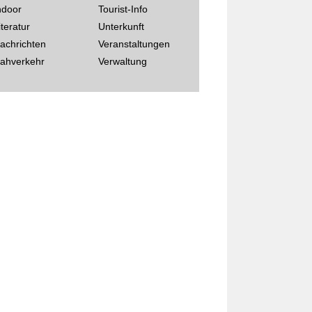
ndoor
Tourist-Info
iteratur
Unterkunft
achrichten
Veranstaltungen
ahverkehr
Verwaltung