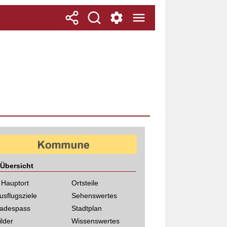
Übersicht
 Hauptort
Ortsteile
usflugsziele
Sehenswertes
adespass
Stadtplan
ilder
Wissenswertes