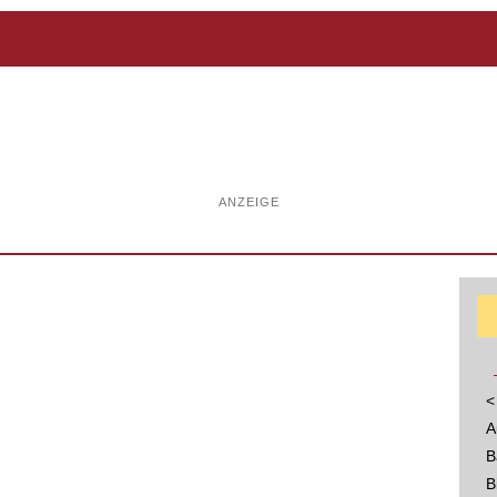
ANZEIGE
<
A
B
B