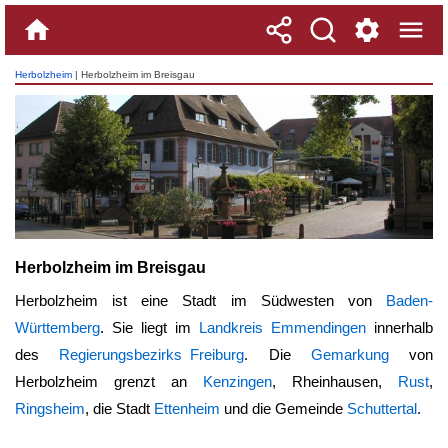
Herbolzheim
| Herbolzheim im Breisgau
Herbolzheim im Breisgau
Herbolzheim ist eine Stadt im Südwesten von
Baden-
Württemberg
. Sie liegt im
Landkreis Emmendingen
innerhalb
des
Regierungsbezirks Freiburg
. Die
Gemarkung
von
Herbolzheim
grenzt an
Kenzingen
, Rheinhausen,
Rust
,
Ringsheim
, die Stadt
Ettenheim
und die Gemeinde
Schuttertal
.