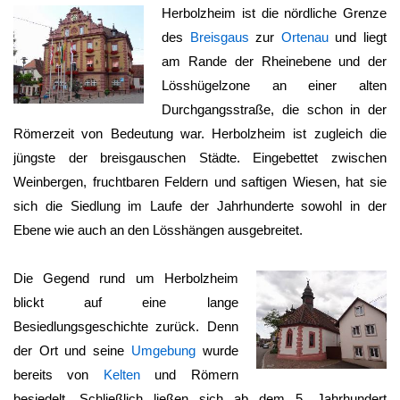
Herbolzheim ist die nördliche Grenze
des
Breisgaus
zur
Ortenau
und liegt
am Rande der Rheinebene und der
Lösshügelzone an einer alten
Durchgangsstraße, die schon in der
Römerzeit von Bedeutung war.
Herbolzheim
ist zugleich die
jüngste der breisgauschen Städte. Eingebettet zwischen
Weinbergen, fruchtbaren Feldern und saftigen Wiesen, hat sie
sich die Siedlung im Laufe der Jahrhunderte sowohl in der
Ebene wie auch an den Lösshängen ausgebreitet.
Die Gegend rund um
Herbolzheim
blickt auf eine lange
Besiedlungsgeschichte zurück. Denn
der Ort und seine
Umgebung
wurde
bereits von
Kelten
und Römern
besiedelt. Schließlich ließen sich ab dem 5. Jahrhundert