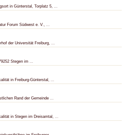
ort in Günterstal, Torplatz 5, ...
atur Forum Südwest e. V., ...
hof der Universität Freiburg, ...
79252 Stegen im ...
lität in Freiburg-Günterstal, ...
stlichen Rand der Gemeinde ...
lität in Stegen im Dreisamtal, ...
einkunstbühne im Freiburger ...