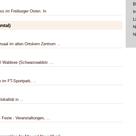
B
ss im Freiburger Osten. In
I
L
mtal)
N
N
rsaal im alten Ortskern Zentrum ...
il Waldsee (Schwarzwaldstr. ...
 im FT-Sportpark, ...
kalität in ...
Feste - Veranstaltungen, ...