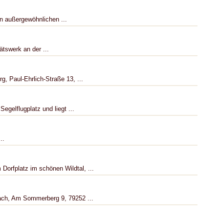
en außergewöhnlichen ...
tswerk an der ...
g, Paul-Ehrlich-Straße 13, ...
egelflugplatz und liegt ...
..
Dorfplatz im schönen Wildtal, ...
ach, Am Sommerberg 9, 79252 ...