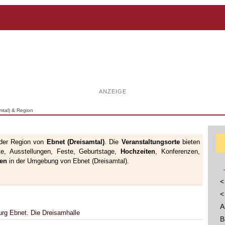
ANZEIGE
mtal) & Region
 der Region von
Ebnet (Dreisamtal)
. Die
Veranstaltungsorte
bieten
te, Ausstellungen, Feste, Geburtstage,
Hochzeiten
, Konferenzen,
gen
in der Umgebung von Ebnet (Dreisamtal).
<
<
A
urg Ebnet. Die Dreisamhalle
B