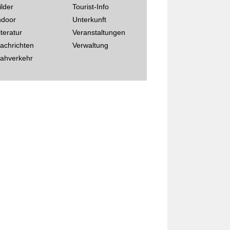
ilder
Tourist-Info
ndoor
Unterkunft
iteratur
Veranstaltungen
achrichten
Verwaltung
ahverkehr