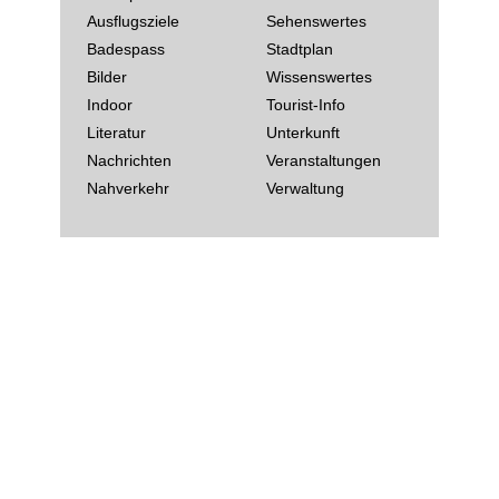
Ausflugsziele
Sehenswertes
Badespass
Stadtplan
Bilder
Wissenswertes
Indoor
Tourist-Info
Literatur
Unterkunft
Nachrichten
Veranstaltungen
Nahverkehr
Verwaltung