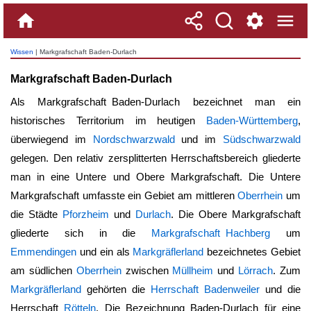
Wissen
| Markgrafschaft Baden-Durlach
Markgrafschaft Baden-Durlach
Als
Markgrafschaft Baden-Durlach
bezeichnet man ein
historisches Territorium im heutigen
Baden-Württemberg
,
überwiegend im
Nordschwarzwald
und im
Südschwarzwald
gelegen. Den relativ zersplitterten Herrschaftsbereich gliederte
man in eine Untere und Obere Markgrafschaft. Die Untere
Markgrafschaft umfasste ein Gebiet am mittleren
Oberrhein
um
die Städte
Pforzheim
und
Durlach
. Die Obere Markgrafschaft
gliederte sich in die
Markgrafschaft Hachberg
um
Emmendingen
und ein als
Markgräflerland
bezeichnetes Gebiet
am südlichen
Oberrhein
zwischen
Müllheim
und
Lörrach
. Zum
Markgräflerland
gehörten die
Herrschaft Badenweiler
und die
Herrschaft
Rötteln
. Die Bezeichnung Baden-Durlach für eine