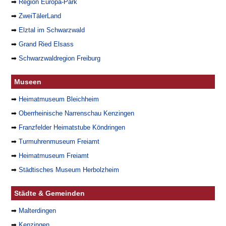
➡
Region Europa-Park
➡
ZweiTälerLand
➡
Elztal im Schwarzwald
➡
Grand Ried Elsass
➡
Schwarzwaldregion Freiburg
Museen
➡
Heimatmuseum Bleichheim
➡
Oberrheinische Narrenschau Kenzingen
➡
Franzfelder Heimatstube Köndringen
➡
Turmuhrenmuseum Freiamt
➡
Heimatmuseum Freiamt
➡
Städtisches Museum Herbolzheim
Städte & Gemeinden
➡
Malterdingen
➡
Kenzingen