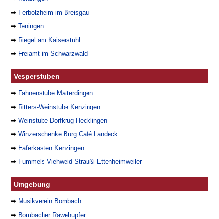
➡
Herbolzheim im Breisgau
➡
Teningen
➡
Riegel am Kaiserstuhl
➡
Freiamt im Schwarzwald
Vesperstuben
➡
Fahnenstube Malterdingen
➡
Ritters-Weinstube Kenzingen
➡
Weinstube Dorfkrug Hecklingen
➡
Winzerschenke Burg Café Landeck
➡
Haferkasten Kenzingen
➡
Hummels Viehweid Straußi Ettenheimweiler
Umgebung
➡
Musikverein Bombach
➡
Bombacher Räwehupfer