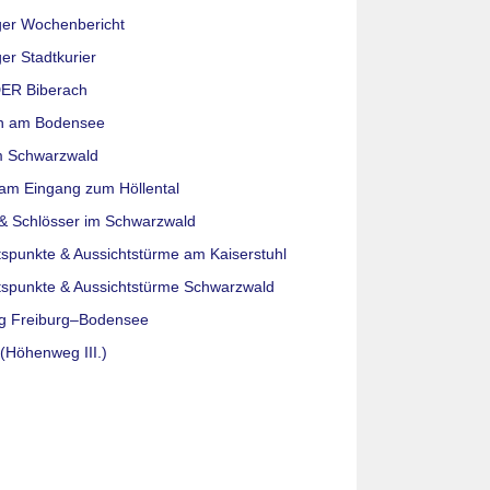
ger Wochenbericht
er Stadtkurier
ER Biberach
n am Bodensee
m Schwarzwald
am Eingang zum Höllental
& Schlösser im Schwarzwald
tspunkte & Aussichtstürme am Kaiserstuhl
tspunkte & Aussichtstürme Schwarzwald
g Freiburg–Bodensee
(Höhenweg III.)