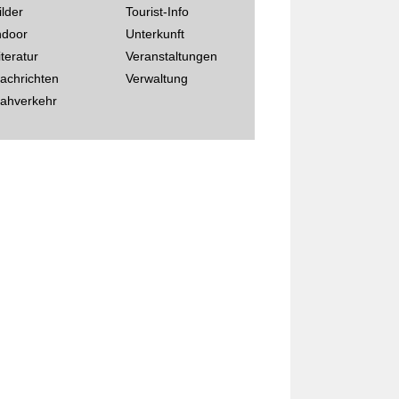
ilder
Tourist-Info
ndoor
Unterkunft
iteratur
Veranstaltungen
achrichten
Verwaltung
ahverkehr