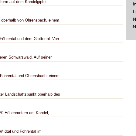
tform auf dem Kandelgipfel,
I
L
N
g oberhalb von Ohrensbach, einem
N
öhrental und dem Glottertal. Von
leren Schwarzwald. Auf seiner
 Föhrental und Ohrensbach, einem
er Landschaftspunkt oberhalb des
1070 Höhenmetern am Kandel,
Wildtal und Föhrental im