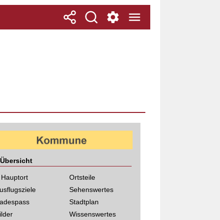
Übersicht
 Hauptort
Ortsteile
usflugsziele
Sehenswertes
adespass
Stadtplan
ilder
Wissenswertes