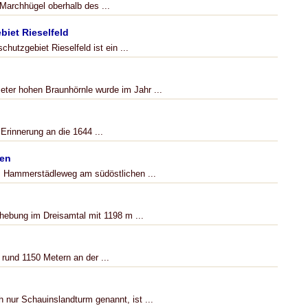
Marchhügel oberhalb des ...
iet Rieselfeld
hutzgebiet Rieselfeld ist ein ...
ter hohen Braunhörnle wurde im Jahr ...
rinnerung an die 1644 ...
gen
m Hammerstädleweg am südöstlichen ...
rhebung im Dreisamtal mit 1198 m ...
 rund 1150 Metern an der ...
 nur Schauinslandturm genannt, ist ...