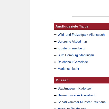
Ausflugsziele Tipps
➡
Wild- und Freizeitpark Allensbach
➡
Burgruine Altbodman
➡
Kloster Frauenberg
➡
Burg Homburg Stahringen
➡
Reichenau Gemeinde
➡
Marienschlucht
Museen
➡
Stadtmuseum Radolfzell
➡
Heimatmuseum Allensbach
➡
Schatzkammer Münster Reichenau
➡
Museum Reichenau