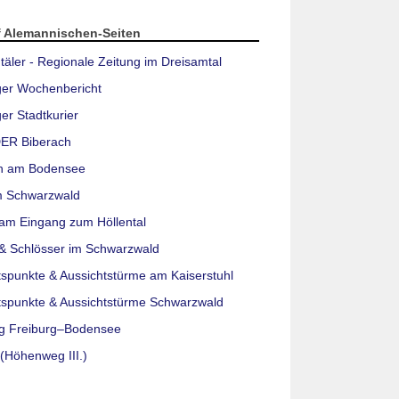
f Alemannischen-Seiten
täler - Regionale Zeitung im Dreisamtal
ger Wochenbericht
er Stadtkurier
ER Biberach
n am Bodensee
m Schwarzwald
am Eingang zum Höllental
& Schlösser im Schwarzwald
tspunkte & Aussichtstürme am Kaiserstuhl
tspunkte & Aussichtstürme Schwarzwald
g Freiburg–Bodensee
(Höhenweg III.)