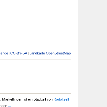
kende
CC-BY-SA
Landkarte OpenStreetMap
|
|
2.
Markelfingen
ist ein Stadtteil von
Radolfzell
ingen
...