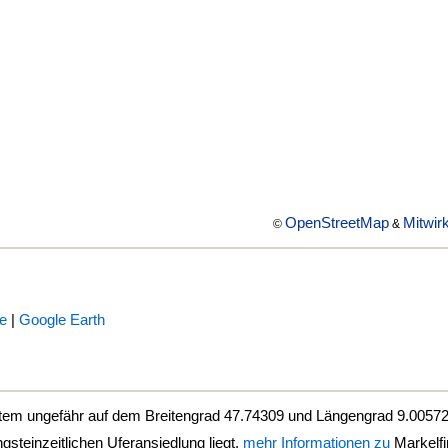
OpenStreetMap
Mitwir
©
&
e
|
Google Earth
stem ungefähr auf dem Breitengrad 47.74309 und Längengrad 9.0057
gsteinzeitlichen Uferansiedlung liegt.
mehr Informationen zu
Markelf