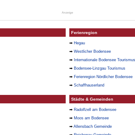
Anzeige
Ferienregion
➡
Hegau
➡
Westlicher Bodensee
➡
Internationale Bodensee Tourismu
➡
Bodensee-Linzgau Tourismus
➡
Ferienregion Nördlicher Bodensee
➡
Schaffhauserland
Städte & Gemeinden
➡
Radolfzell am Bodensee
➡
Moos am Bodensee
➡
Allensbach Gemeinde
➡
Reichenau Gemeinde