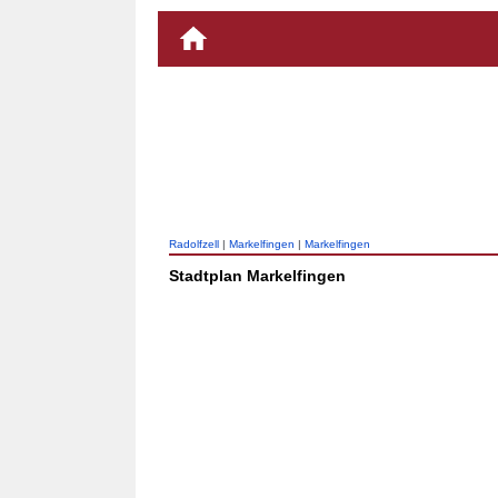
Radolfzell
|
Markelfingen
|
Markelfingen
Stadtplan Markelfingen