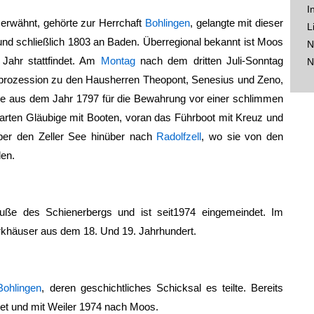
I
 erwähnt, gehörte zur Herrchaft
Bohlingen
, gelangte mit dieser
L
nd schließlich 1803 an Baden. Überregional bekannt ist Moos
N
Jahr stattfindet. Am
Montag
nach dem dritten Juli-Sonntag
N
rprozession zu den Hausherren Theopont, Senesius und Zeno,
de aus dem Jahr 1797 für die Bewahrung vor einer schlimmen
arten Gläubige mit Booten, voran das Führboot mit Kreuz und
über den Zeller See hinüber nach
Radolfzell
, wo sie von den
den.
ße des Schienerbergs und ist seit1974 eingemeindet. Im
khäuser aus dem 18. Und 19. Jahrhundert.
Bohlingen
, deren geschichtliches Schicksal es teilte. Bereits
et und mit Weiler 1974 nach Moos.