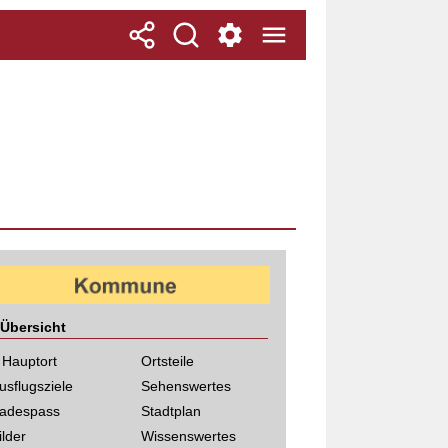
Übersicht
 Hauptort
Ortsteile
usflugsziele
Sehenswertes
adespass
Stadtplan
ilder
Wissenswertes