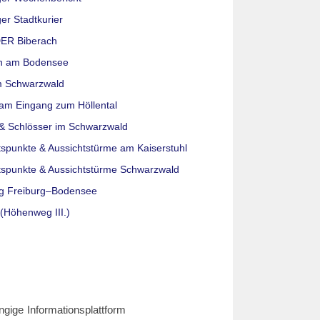
er Stadtkurier
ER Biberach
n am Bodensee
m Schwarzwald
am Eingang zum Höllental
& Schlösser im Schwarzwald
tspunkte & Aussichtstürme am Kaiserstuhl
tspunkte & Aussichtstürme Schwarzwald
g Freiburg–Bodensee
(Höhenweg III.)
ngige Informationsplattform