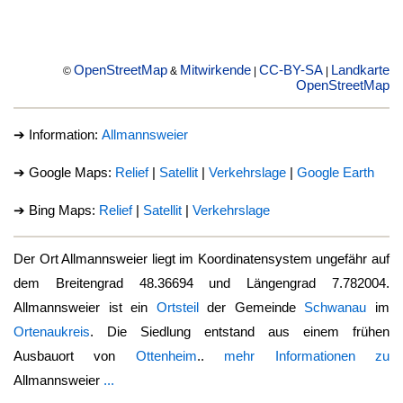
OpenStreetMap
Mitwirkende
CC-BY-SA
Landkarte
©
&
|
|
OpenStreetMap
➔ Information:
Allmannsweier
➔ Google Maps:
Relief
|
Satellit
|
Verkehrslage
|
Google Earth
➔ Bing Maps:
Relief
|
Satellit
|
Verkehrslage
Der Ort
Allmannsweier
liegt im Koordinatensystem ungefähr auf
dem Breitengrad 48.36694 und Längengrad 7.782004.
Allmannsweier
ist ein
Ortsteil
der Gemeinde
Schwanau
im
Ortenaukreis
. Die Siedlung entstand aus einem frühen
Ausbauort von
Ottenheim
..
mehr Informationen zu
Allmannsweier
...