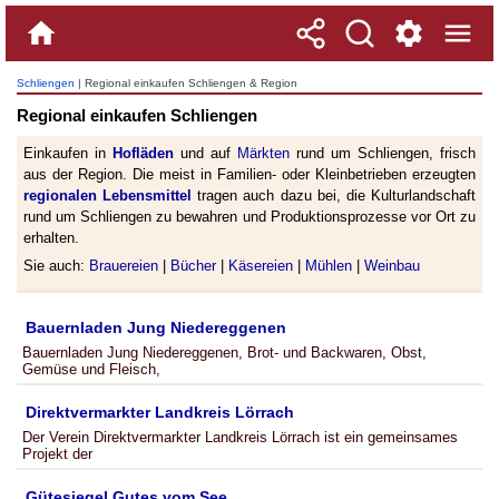
Schliengen
| Regional einkaufen Schliengen & Region
Regional einkaufen Schliengen
Einkaufen in
Hofläden
und auf
Märkten
rund um Schliengen, frisch
aus der Region. Die meist in Familien- oder Kleinbetrieben erzeugten
regionalen Lebensmittel
tragen auch dazu bei, die Kulturlandschaft
rund um Schliengen zu bewahren und Produktionsprozesse vor Ort zu
erhalten.
Sie auch:
Brauereien
|
Bücher
|
Käsereien
|
Mühlen
|
Weinbau
Bauernladen Jung Niedereggenen
Bauernladen Jung Niedereggenen, Brot- und Backwaren, Obst,
Gemüse und Fleisch,
Direktvermarkter Landkreis Lörrach
Der Verein Direktvermarkter Landkreis Lörrach ist ein gemeinsames
Projekt der
Gütesiegel Gutes vom See