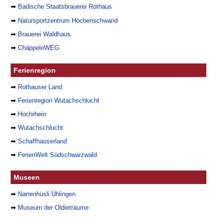
➡
Badische Staatsbrauerei Rothaus
➡
Natursportzentrum Höchenschwand
➡
Brauerei Waldhaus
➡
ChäppeleWEG
Ferienregion
➡
Rothauser Land
➡
Ferienregion Wutachschlucht
➡
Hochrhein
➡
Wutachschlucht
➡
Schaffhauserland
➡
FerienWelt Südschwarzwald
Museen
➡
Narrenhüsli Ühlingen
➡
Museum der Oldieträume