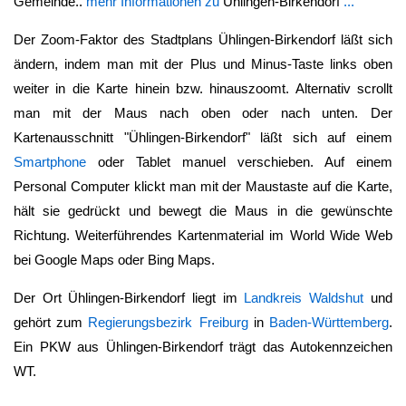
Gemeinde..
mehr Informationen zu
Ühlingen-Birkendorf
...
Der Zoom-Faktor des Stadtplans
Ühlingen-Birkendorf
läßt sich
ändern, indem man mit der Plus und Minus-Taste links oben
weiter in die Karte hinein bzw. hinauszoomt. Alternativ scrollt
man mit der Maus nach oben oder nach unten. Der
Kartenausschnitt "
Ühlingen-Birkendorf
" läßt sich auf einem
Smartphone
oder Tablet manuel verschieben. Auf einem
Personal Computer klickt man mit der Maustaste auf die Karte,
hält sie gedrückt und bewegt die Maus in die gewünschte
Richtung. Weiterführendes Kartenmaterial im World Wide Web
bei Google Maps oder Bing Maps.
Der Ort
Ühlingen-Birkendorf
liegt im
Landkreis Waldshut
und
gehört zum
Regierungsbezirk Freiburg
in
Baden-Württemberg
.
Ein PKW aus
Ühlingen-Birkendorf
trägt das Autokennzeichen
WT.